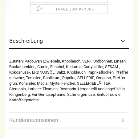
FRAGE ZUM PRODUKT
Beschreibung
Zutaten: Vadouvan (Zwiebeln, Knoblauch, SENF, Urdbohnen, Linsen,
Bockshornklee, Cumin, Fenchel, Kurkuma, Curryblätter, SESAM-,
Kokosnuss-, ERDNUSSÖL, Salz), Knoblauch, Paprikaflocken, Pfeffer
schwarz, Tomaten, Basilikum, Paprika, SELLERIE, Oregano, Pfeffer
grün, Koriander, Macis, Myrte, Fenchel, SELLERIEBLÄTTER,
Sternanis, Lorbeer, Thymian, Rosmarin. Hergestellt und abgefüllt in
Klingenberg. Für Gemüsepfanne, Schmorgemüse, Eintopf sowie
Kartoffelgerichte.
Kundenrezensionen