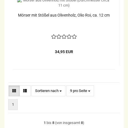
Mörser mit Stößel aus Olivenholz, Olio Roi, ca. 12 cm
34,95 EUR
Sortieren nach
pro Seite
Sortieren nach
9 pro Seite
1
1
bis
8
(von insgesamt
8
)