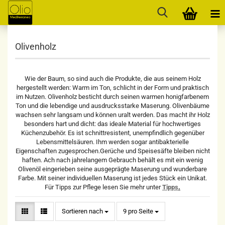
Olivenholz
Wie der Baum, so sind auch die Produkte, die aus seinem Holz
hergestellt werden: Warm im Ton, schlicht in der Form und praktisch
im Nutzen. Olivenholz besticht durch seinen warmen honigfarbenem
Ton und die lebendige und ausdrucksstarke Maserung. Olivenbäume
wachsen sehr langsam und können uralt werden. Das macht ihr Holz
besonders hart und dicht: das ideale Material für hochwertiges
Küchenzubehör. Es ist schnittresistent, unempfindlich gegenüber
Lebensmittelsäuren. Ihm werden sogar antibakterielle
Eigenschaften zugesprochen.Gerüche und Speisesäfte bleiben nicht
haften. Ach nach jahrelangem Gebrauch behält es mit ein wenig
Olivenöl eingerieben seine ausgeprägte Maserung und wunderbare
Farbe. Mit seiner individuellen Maserung ist jedes Stück ein Unikat.
Für Tipps zur Pflege lesen Sie mehr unter
Tipps
.
Sortieren nach
pro Seite
Sortieren nach
9 pro Seite