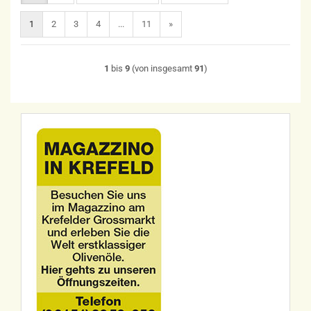
1
2
3
4
...
11
»
1
bis
9
(von insgesamt
91
)