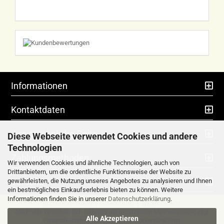
Informationen
Kontaktdaten
Ihre persönliche Seite
Diese Webseite verwendet Cookies und andere
Technologien
Zahlungsmethoden
Wir verwenden Cookies und ähnliche Technologien, auch von
Drittanbietern, um die ordentliche Funktionsweise der Website zu
Versand
gewährleisten, die Nutzung unseres Angebotes zu analysieren und Ihnen
ein bestmögliches Einkaufserlebnis bieten zu können. Weitere
Informationen finden Sie in unserer
Datenschutzerklärung
.
Impressum
|
AGB
|
Datenschutz
|
Widerrufsrecht
Alle Preise verstehen sich inklusive der gesetzlichen Mehrwertsteuer, zzgl.
Alle Akzeptieren
Versandkosten
soweit nicht anders gekennzeichnet.