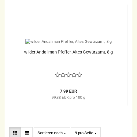
wilder Andaliman Pfeffer, Altes Gewürzamt, 8 g
7,99 EUR
99,88 EUR pro 100 g
Sortieren nach
pro Seite
Sortieren nach
9 pro Seite