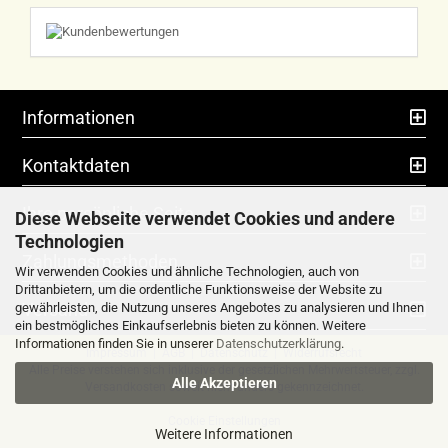
Informationen
Kontaktdaten
Ihre persönliche Seite
Diese Webseite verwendet Cookies und andere
Technologien
Zahlungsmethoden
Wir verwenden Cookies und ähnliche Technologien, auch von
Drittanbietern, um die ordentliche Funktionsweise der Website zu
Versand
gewährleisten, die Nutzung unseres Angebotes zu analysieren und Ihnen
ein bestmögliches Einkaufserlebnis bieten zu können. Weitere
Informationen finden Sie in unserer
Datenschutzerklärung
.
Impressum
|
AGB
|
Datenschutz
|
Widerrufsrecht
Alle Preise verstehen sich inklusive der gesetzlichen Mehrwertsteuer, zzgl.
Alle Akzeptieren
Versandkosten
soweit nicht anders gekennzeichnet.
Cookie Einstellungen
Weitere Informationen