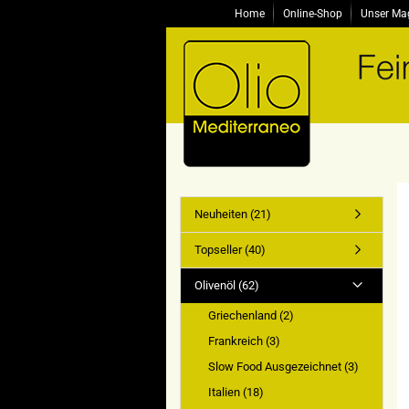
Home
Online-Shop
Unser Ma
Neuheiten (21)
Topseller (40)
Olivenöl (62)
Griechenland (2)
Frankreich (3)
Slow Food Ausgezeichnet (3)
Italien (18)