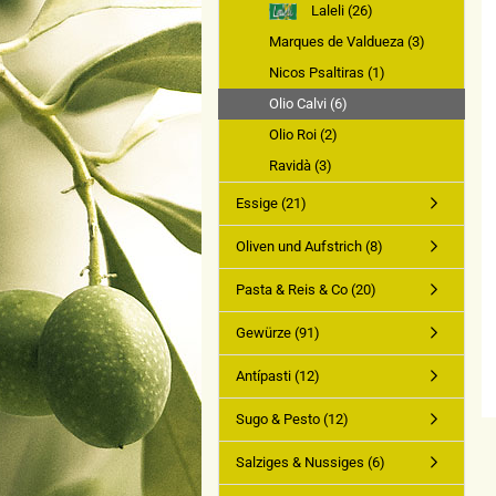
Laleli (26)
Marques de Valdueza (3)
Nicos Psaltiras (1)
Olio Calvi (6)
Olio Roi (2)
Ravidà (3)
Essige (21)
Oliven und Aufstrich (8)
Pasta & Reis & Co (20)
Gewürze (91)
Antípasti (12)
Sugo & Pesto (12)
Salziges & Nussiges (6)