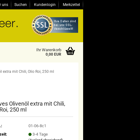
r uns
Suchen
Kundenlogin
Merkzettel
Ihr Warenkorb
0,00 EUR
 extra mit Chili, Olio Roi, 250 ml
ves Olivenöl extra mit Chili,
 Roi, 250 ml
.:
01-06-8c1
zeit:
3-4 Tage