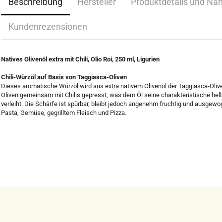
Beschreibung
Hersteller
Produktdetails und Nä
Kundenrezensionen
Natives Olivenöl extra mit Chili, Olio Roi, 250 ml, Ligurien
Chili-Würzöl auf Basis von Taggiasca-Oliven
Dieses aromatische Würzöl wird aus extra nativem Olivenöl der Taggiasca-Olive
Oliven gemeinsam mit Chilis gepresst, was dem Öl seine charakteristische hell
verleiht. Die Schärfe ist spürbar, bleibt jedoch angenehm fruchtig und ausgew
Pasta, Gemüse, gegrilltem Fleisch und Pizza.