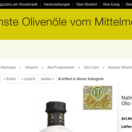
gazzino am Grossmarkt
Veranstaltungen
Über Olivenöl
Über Essig
Übe
»
»
»
»
Startseite
Olivenöl
Alle Produzenten
Olio Calvi
Natives Olivenöl
« Erster
« zurück
weiter »
6
Artikel in dieser Kategorie
Nati
Olio
Art.Nr
Liefer