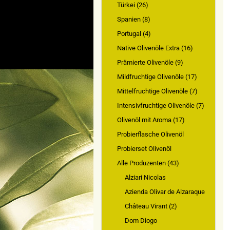
Türkei (26)
Spanien (8)
Portugal (4)
Native Olivenöle Extra (16)
Prämierte Olivenöle (9)
Mildfruchtige Olivenöle (17)
Mittelfruchtige Olivenöle (7)
Intensivfruchtige Olivenöle (7)
Olivenöl mit Aroma (17)
Probierflasche Olivenöl
Probierset Olivenöl
Alle Produzenten (43)
Alziari Nicolas
Azienda Olivar de Alzaraque
Château Virant (2)
Dom Diogo